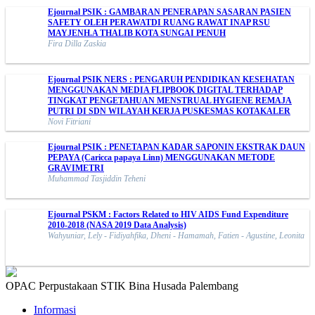
Ejournal PSIK : GAMBARAN PENERAPAN SASARAN PASIEN
SAFETY OLEH PERAWATDI RUANG RAWAT INAP RSU
MAYJENH.A THALIB KOTA SUNGAI PENUH
Fira Dilla Zaskia
Ejournal PSIK NERS : PENGARUH PENDIDIKAN KESEHATAN
MENGGUNAKAN MEDIA FLIPBOOK DIGITAL TERHADAP
TINGKAT PENGETAHUAN MENSTRUAL HYGIENE REMAJA
PUTRI DI SDN WILAYAH KERJA PUSKESMAS KOTAKALER
Novi Fitriani
Ejournal PSIK : PENETAPAN KADAR SAPONIN EKSTRAK DAUN
PEPAYA (Caricca papaya Linn) MENGGUNAKAN METODE
GRAVIMETRI
Muhammad Tasjiddin Teheni
Ejournal PSKM : Factors Related to HIV AIDS Fund Expenditure
2010-2018 (NASA 2019 Data Analysis)
Wahyuniar, Lely - Fidiyahfika, Dheni - Hamamah, Fatien - Agustine, Leonita
OPAC Perpustakaan STIK Bina Husada Palembang
Informasi