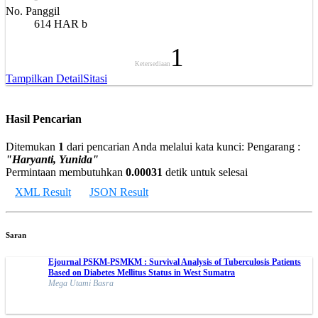
No. Panggil
614 HAR b
1
Ketersediaan
Tampilkan Detail
Sitasi
Hasil Pencarian
Ditemukan
1
dari pencarian Anda melalui kata kunci:
Pengarang :
"Haryanti, Yunida"
Permintaan membutuhkan
0.00031
detik untuk selesai
XML Result
JSON Result
Saran
Ejournal PSKM-PSMKM : Survival Analysis of Tuberculosis Patients
Based on Diabetes Mellitus Status in West Sumatra
Mega Utami Basra