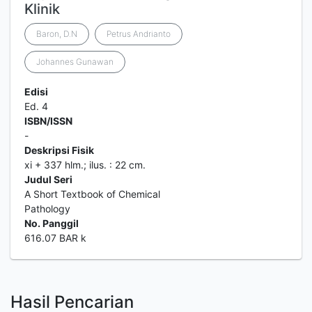
Klinik
Baron, D.N
Petrus Andrianto
Johannes Gunawan
Edisi
Ed. 4
ISBN/ISSN
-
Deskripsi Fisik
xi + 337 hlm.; ilus. : 22 cm.
Judul Seri
A Short Textbook of Chemical
Pathology
No. Panggil
616.07 BAR k
Hasil Pencarian