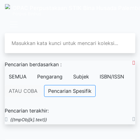
OPAC Perpustakaan STIK Bina Husada Palemb
Perpus Binhus
Pencarian berdasarkan :
SEMUA
Pengarang
Subjek
ISBN/ISSN
ATAU COBA
Pencarian Spesifik
Pencarian terakhir:
{{tmpObj[k].text}}