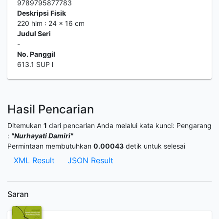
9789795877783
Deskripsi Fisik
220 hlm : 24 x 16 cm
Judul Seri
-
No. Panggil
613.1 SUP l
Hasil Pencarian
Ditemukan
1
dari pencarian Anda melalui kata kunci:
Pengarang
:
"Nurhayati Damiri"
Permintaan membutuhkan
0.00043
detik untuk selesai
XML Result
JSON Result
Saran