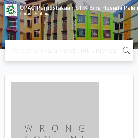
OPAC Perpustakaan STIK Bina Husada Pal
Perpus Binhus