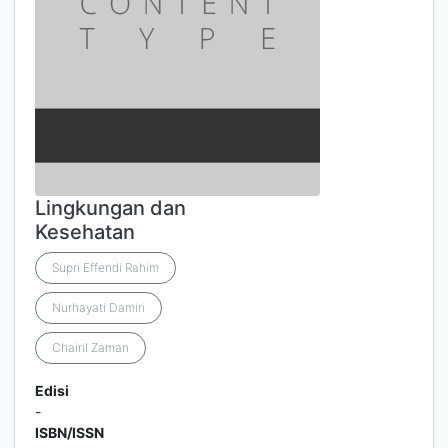
Lingkungan dan
Kesehatan
Supri Effendi Rahim
Nurhayati Damiri
Chairil Zaman
Edisi
-
ISBN/ISSN