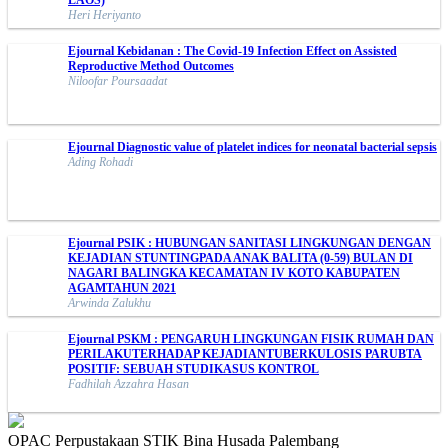
LAOS)
Heri Heriyanto
Ejournal Kebidanan : The Covid-19 Infection Effect on Assisted
Reproductive Method Outcomes
Niloofar Poursaadat
Ejournal Diagnostic value of platelet indices for neonatal bacterial sepsis
Ading Rohadi
Ejournal PSIK : HUBUNGAN SANITASI LINGKUNGAN DENGAN
KEJADIAN STUNTINGPADA ANAK BALITA (0-59) BULAN DI
NAGARI BALINGKA KECAMATAN IV KOTO KABUPATEN
AGAMTAHUN 2021
Arwinda Zalukhu
Ejournal PSKM : PENGARUH LINGKUNGAN FISIK RUMAH DAN
PERILAKUTERHADAP KEJADIANTUBERKULOSIS PARUBTA
POSITIF: SEBUAH STUDIKASUS KONTROL
Fadhilah Azzahra Hasan
OPAC Perpustakaan STIK Bina Husada Palembang