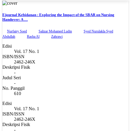
Ejournal Kebidanan : Exploring the Impact of the SBAR on Nursing
Handover: A …
Nurfairy Soed
Salizar Mohamed Ludin
Syed Nurulakla Syed
Abdullah
Rasha Al
Zahrawi
Edisi
Vol. 17 No. 1
ISBN/ISSN
2462-246X
Deskripsi Fisik
-
Judul Seri
-
No. Panggil
610
Edisi
Vol. 17 No. 1
ISBN/ISSN
2462-246X
Deskripsi Fisik
-