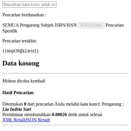
Pencarian berdasarkan :
SEMUA
Pengarang
Subjek
ISBN/ISSN
Pencarian
ATAU COBA
Spesifik
Pencarian terakhir:
{{tmpObj[k].text}}
Data kosong
Mohon dicoba kembali
Hasil Pencarian
Ditemukan
0
dari pencarian Anda melalui kata kunci:
Pengarang :
Lia Indria Sari
Permintaan membutuhkan
0.00026
detik untuk selesai
XML Result
JSON Result