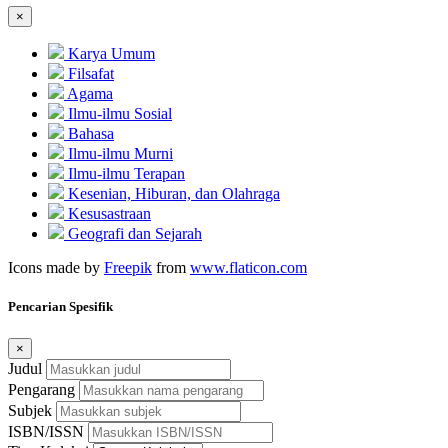
×
Karya Umum
Filsafat
Agama
Ilmu-ilmu Sosial
Bahasa
Ilmu-ilmu Murni
Ilmu-ilmu Terapan
Kesenian, Hiburan, dan Olahraga
Kesusastraan
Geografi dan Sejarah
Icons made by
Freepik
from
www.flaticon.com
Pencarian Spesifik
×
Judul
Pengarang
Subjek
ISBN/ISSN