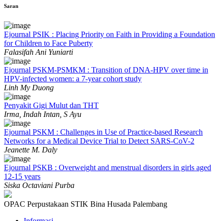
Saran
Ejournal PSIK : Placing Priority on Faith in Providing a Foundation
for Children to Face Puberty
Falasifah Ani Yuniarti
Ejournal PSKM-PSMKM : Transition of DNA-HPV over time in
HPV-infected women: a 7-year cohort study
Linh My Duong
Penyakit Gigi Mulut dan THT
Irma, Indah Intan, S Ayu
Ejournal PSKM : Challenges in Use of Practice-based Research
Networks for a Medical Device Trial to Detect SARS-CoV-2
Jeanette M. Daly
Ejournal PSKB : Overweight and menstrual disorders in girls aged
12-15 years
Siska Octaviani Purba
OPAC Perpustakaan STIK Bina Husada Palembang
Informasi