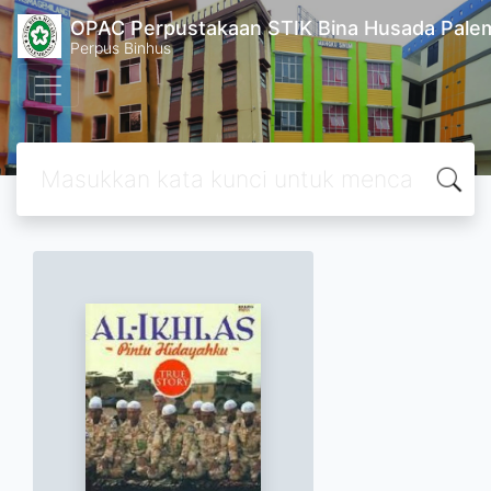
OPAC Perpustakaan STIK Bina Husada Pal
Perpus Binhus