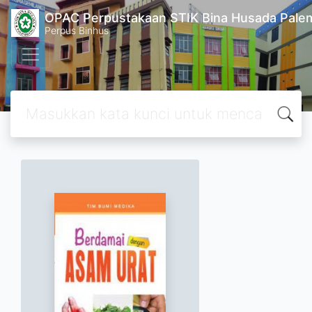
OPAC Perpustakaan STIK Bina Husada Pal
Perpus Binhus