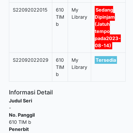
S22092022015
610
My
Sedang
TIM
Library
Dipinjam
b
(Jatuh
tempo
pada2023-
08-14)
S22092022029
610
My
Tersedia
TIM
Library
b
Informasi Detail
Judul Seri
-
No. Panggil
610 TIM b
Penerbit