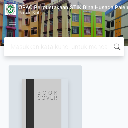
OPAC Perpustakaan STIK Bina Husada Pal
Perpus Binhus