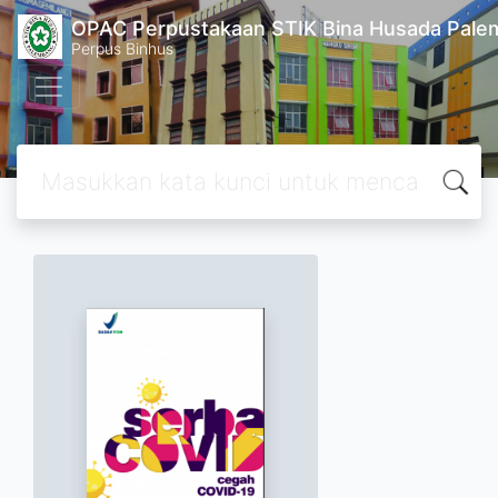
OPAC Perpustakaan STIK Bina Husada Pal
Perpus Binhus