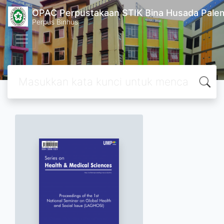
OPAC Perpustakaan STIK Bina Husada Pal
Perpus Binhus