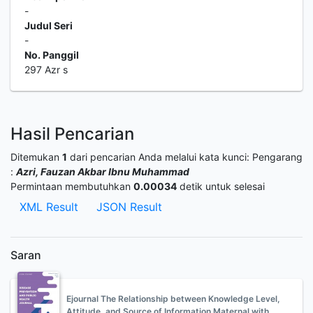
-
Judul Seri
-
No. Panggil
297 Azr s
Hasil Pencarian
Ditemukan
1
dari pencarian Anda melalui kata kunci:
Pengarang
:
Azri, Fauzan Akbar Ibnu Muhammad
Permintaan membutuhkan
0.00034
detik untuk selesai
XML Result
JSON Result
Saran
Ejournal The Relationship between Knowledge Level,
Attitude, and Source of Information Maternal with