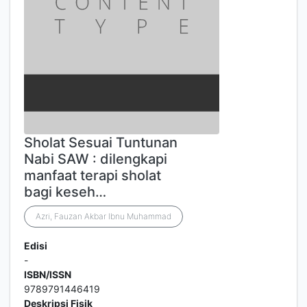
Sholat Sesuai Tuntunan
Nabi SAW : dilengkapi
manfaat terapi sholat
bagi keseh…
Azri, Fauzan Akbar Ibnu Muhammad
Edisi
-
ISBN/ISSN
9789791446419
Deskripsi Fisik