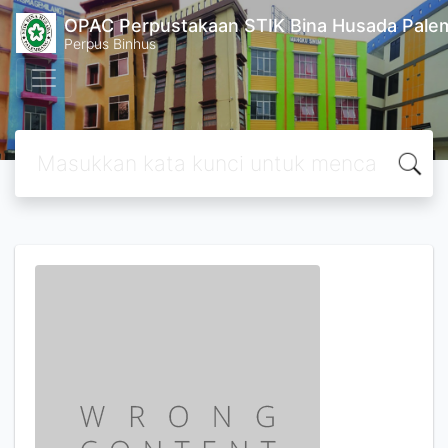
OPAC Perpustakaan STIK Bina Husada Pal
Perpus Binhus