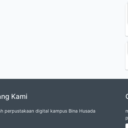
ang Kami
lah perpustakaan digital kampus Bina Husada
m
p