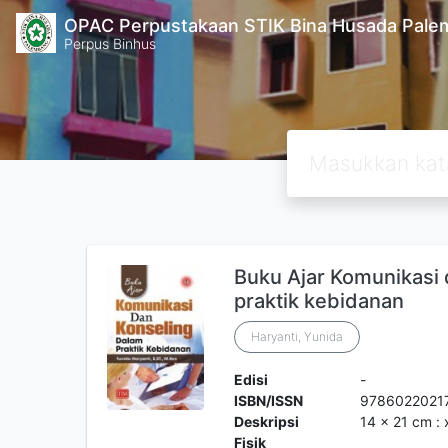
OPAC Perpustakaan STIK Bina Husada Pal
Perpus Binhus
Buku Ajar Komunikasi 
praktik kebidanan
Haryanti, Yunida
Edisi
-
ISBN/ISSN
9786022021
Deskripsi
14 x 21 cm : 
Fisik