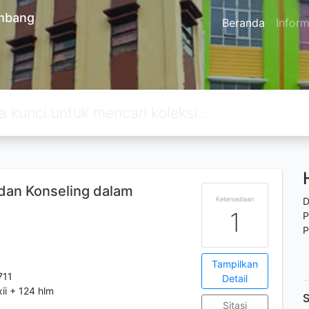
embang
Beranda
Inform
dan Konseling dalam
Ketersediaan
D
1
P
P
Tampilkan
711
Detail
xii + 124 hlm
S
Sitasi