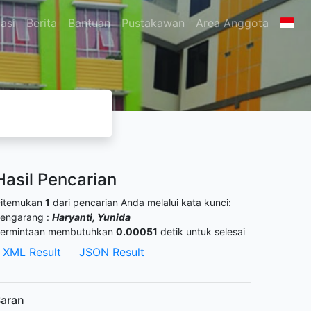
asi
Berita
Bantuan
Pustakawan
Area Anggota
Hasil Pencarian
itemukan
1
dari pencarian Anda melalui kata kunci:
engarang :
Haryanti, Yunida
ermintaan membutuhkan
0.00051
detik untuk selesai
XML Result
JSON Result
aran