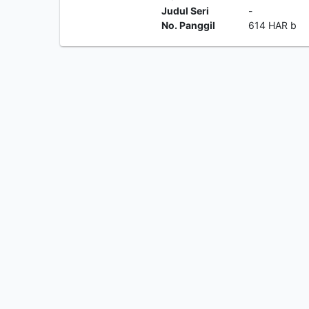
Judul Seri
-
No. Panggil
614 HAR b