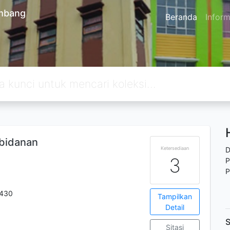
embang
Beranda
Inform
ebidanan
Ketersediaan
D
3
P
P
430
Tampilkan
Detail
S
Sitasi