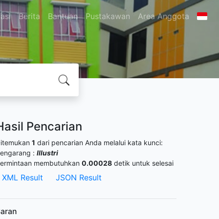
asi
Berita
Bantuan
Pustakawan
Area Anggota
Hasil Pencarian
itemukan
1
dari pencarian Anda melalui kata kunci:
engarang :
Illustri
ermintaan membutuhkan
0.00028
detik untuk selesai
XML Result
JSON Result
aran