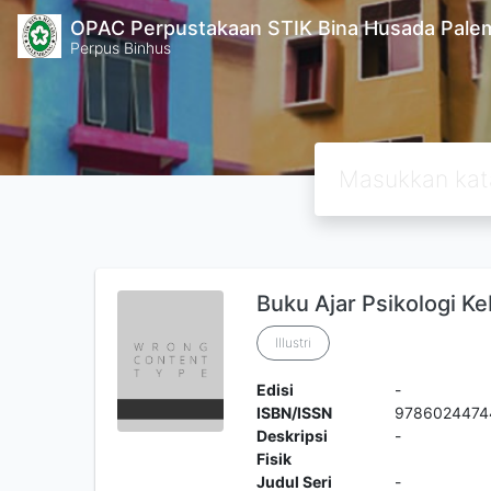
OPAC Perpustakaan STIK Bina Husada Pal
Perpus Binhus
Buku Ajar Psikologi K
Illustri
Edisi
-
ISBN/ISSN
9786024474
Deskripsi
-
Fisik
Judul Seri
-