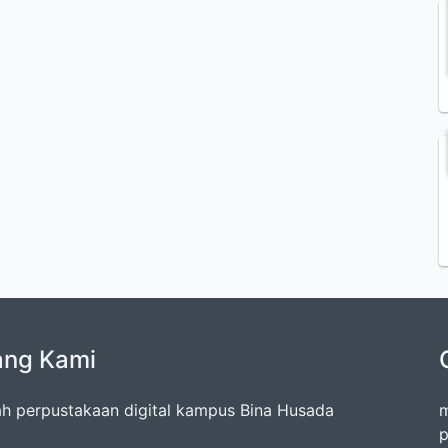
ang Kami
lah perpustakaan digital kampus Bina Husada
m
p