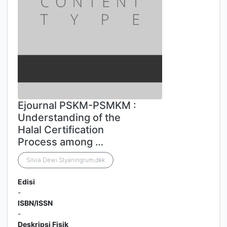
Ejournal PSKM-PSMKM :
Understanding of the
Halal Certification
Process among …
Silvia Dewi Styaningrum,dkk
Edisi
-
ISBN/ISSN
-
Deskripsi Fisik