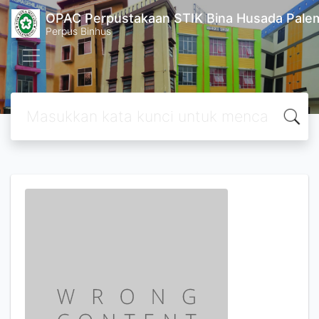
OPAC Perpustakaan STIK Bina Husada Pal
Perpus Binhus