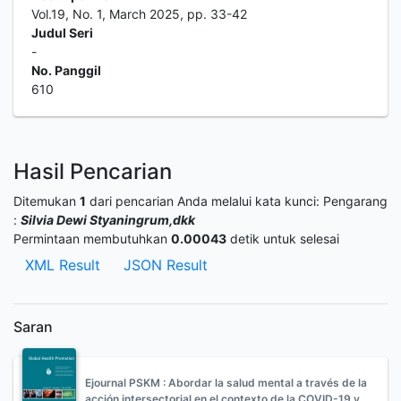
Vol.19, No. 1, March 2025, pp. 33-42
Judul Seri
-
No. Panggil
610
Hasil Pencarian
Ditemukan
1
dari pencarian Anda melalui kata kunci:
Pengarang
:
Silvia Dewi Styaningrum,dkk
Permintaan membutuhkan
0.00043
detik untuk selesai
XML Result
JSON Result
Saran
Ejournal PSKM : Abordar la salud mental a través de la
acción intersectorial en el contexto de la COVID-19 y