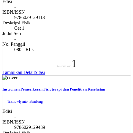
Edisi
-
ISBN/ISSN
9786029129113
Deskripsi Fisik
Cet 1
Judul Seri
-
No. Panggil
080 TRI k
1
Ketersediaan
Tampilkan Detail
Sitasi
Instrumen Pemeriksaan Fisioterapi dan Penelitian Kesehatan
Trisnowiyanto, Bambang
Edisi
-
ISBN/ISSN
9786029129489
Deskripsi Fisik