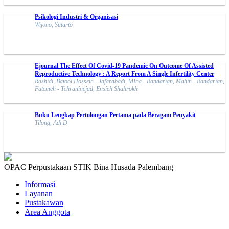
Psikologi Industri & Organisasi
Wijono, Sutarto
Ejournal The Effect Of Covid-19 Pandemic On Outcome Of Assisted
Reproductive Technology : A Report From A Single Infertility Center
Rashidi, Batool Hossein - Jafarabadi, MIna - Bandarian, Mahin - Bandarian,
Fatemeh - Tehraninejad, Ensieh Shahrokh
Buku Lengkap Pertolongan Pertama pada Beragam Penyakit
Tilong, Adi D
OPAC Perpustakaan STIK Bina Husada Palembang
Informasi
Layanan
Pustakawan
Area Anggota