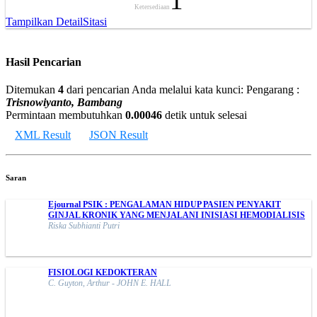
1
Ketersediaan
Tampilkan Detail
Sitasi
Hasil Pencarian
Ditemukan
4
dari pencarian Anda melalui kata kunci:
Pengarang :
Trisnowiyanto, Bambang
Permintaan membutuhkan
0.00046
detik untuk selesai
XML Result
JSON Result
Saran
Ejournal PSIK : PENGALAMAN HIDUP PASIEN PENYAKIT
GINJAL KRONIK YANG MENJALANI INISIASI HEMODIALISIS
Riska Subhianti Putri
FISIOLOGI KEDOKTERAN
C. Guyton, Arthur - JOHN E. HALL