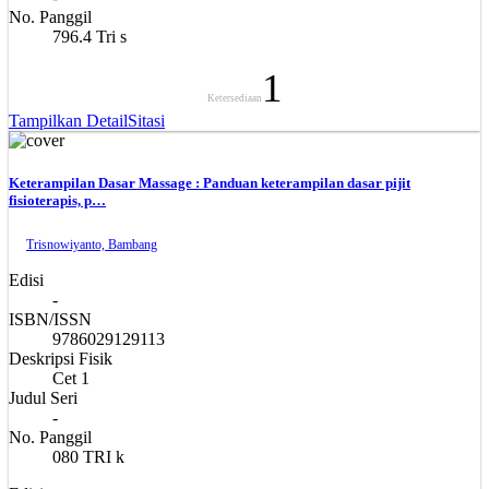
No. Panggil
796.4 Tri s
1
Ketersediaan
Tampilkan Detail
Sitasi
Keterampilan Dasar Massage : Panduan keterampilan dasar pijit
fisioterapis, p…
Trisnowiyanto, Bambang
Edisi
-
ISBN/ISSN
9786029129113
Deskripsi Fisik
Cet 1
Judul Seri
-
No. Panggil
080 TRI k