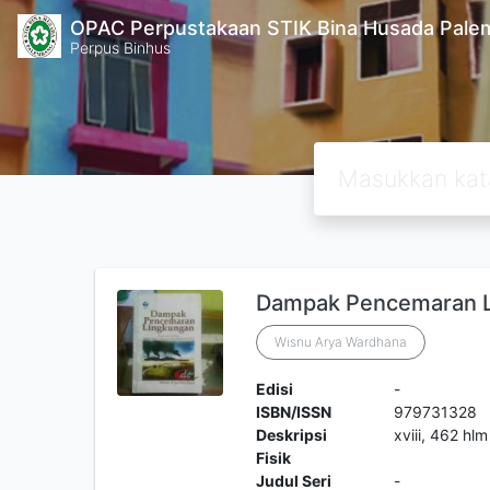
OPAC Perpustakaan STIK Bina Husada Pal
Perpus Binhus
Dampak Pencemaran 
Wisnu Arya Wardhana
Edisi
-
ISBN/ISSN
979731328
Deskripsi
xviii, 462 hl
Fisik
Judul Seri
-