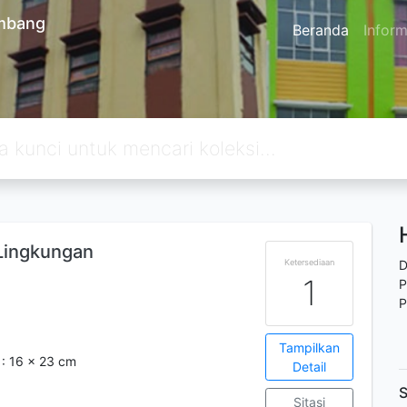
embang
Beranda
Inform
Lingkungan
Ketersediaan
D
1
P
P
Tampilkan
m : 16 x 23 cm
Detail
S
Sitasi