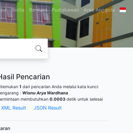
asi
Berita
Bantuan
Pustakawan
Area Anggota
Hasil Pencarian
itemukan
1
dari pencarian Anda melalui kata kunci:
engarang :
Wisnu Arya Wardhana
ermintaan membutuhkan
0.0003
detik untuk selesai
XML Result
JSON Result
aran