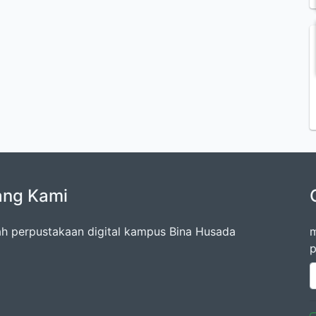
ang Kami
lah perpustakaan digital kampus Bina Husada
m
p