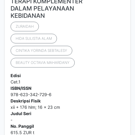
TERAPI KOMPLEMENTER
DALAM PELAYANAAN
KEBIDANAN
ZURAIDAH
HIDA SULISTIA ALAM
CINTIKA YORINDA SEBTALESY
BEAUTY OCTAVIA MAHARDANY
Edisi
Cet.1
ISBN/ISSN
978-623-342-729-6
Deskripsi Fisik
xii + 176 hlm; 16 x 23 cm
Judul Seri
-
No. Panggil
615.5 ZUR t