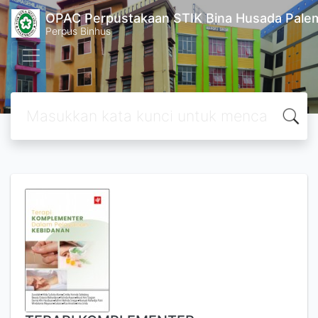
OPAC Perpustakaan STIK Bina Husada Pal
Perpus Binhus