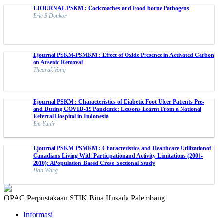
EJOURNAL PSKM : Cockroaches and Food-borne Pathogens
Eric S Donkor
Ejournal PSKM-PSMKM : Effect of Oxide Presence in Activated Carbon
on Arsenic Removal
Thearak Vong
Ejournal PSKM : Characteristics of Diabetic Foot Ulcer Patients Pre-
and During COVID-19 Pandemic: Lessons Learnt From a National
Referral Hospital in Indonesia
Em Yunir
Ejournal PSKM-PSMKM : Characteristics and Healthcare Utilizationof
Canadians Living With Participationand Activity Limitations (2001-
2010): APopulation-Based Cross-Sectional Study
Dan Wang
OPAC Perpustakaan STIK Bina Husada Palembang
Informasi